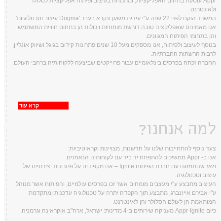
Appr עוסקת בתחום האפליקציות, ומתמחה בעיצוב ופיתוח אפליקציות לסלולר
ולאינטרנט.
המשרד הוקם לפני 22 שנה ע"י עידית משען ונקרא בעבר 'Dogma עיצוב וטכנולוגיות'.
אנו מאמינים שאפליקציה טובה דורשת מומחיות ויכולות הן בתחום חוויית המשתמש
והן בתחומי הפיתוח המגוונים.
בנוסף לעיצוב ולפיתוח, אנו מספקים מעל 10 שנים פתרונות קידום בגוגל ושיווק אונליין,
לרבות הרשתות החברתיות.
החברה זכתה בפרסים בינלאומיים עבור פרוייקטים שביצעה ללקוחותיה ברחבי העולם.
קרא עוד
למה אנחנו?
צעד נוסף להתחייבות שלנו על חדשנות, מצויינות וקראיטיביות:
אנו ב- Appr ממשיכים להתפתח יד ביד עם לקוחותינו הנאמנים.
מאז שהתמזגנו עם חברת הפיתוח Ignite – אנו מקפידים על פתרונות יצירתיים של
עיצוב וטכנולוגיה.
העיצוב מתבצע ע"י מעצבים מומחים אשר זכו בפרסים עולמיים, והפיתוח אשר מנוהל
ע"י אבירם אייזנברג, מתבצע תוך הקפדה יתרה על טכנולוגיה עדכנית ומתקדמת
המותאמת הן לעולם הסלולר והן לאינטרנט.
כיום Appr-Ignite מעניקה שירותים ב-4 מדינות: ישראל, ארה"ב אוקראינה וגרמניה.