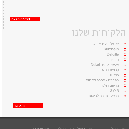
רשימה מלאה
הלקוחות שלנו
אל על - הום צ'ק אין
מיקרוסופט
Deloitte
רולדין
אלישרא - Dekolink
קבוצת דנשר
Tusso
הפניקס - חברה לביטוח
מרעום דולפין
S.O.S
הראל - חברה לביטוח
קרא עוד
אתר סלולרי
פיתוח אפליקציות לסלולר
תיק עבודות