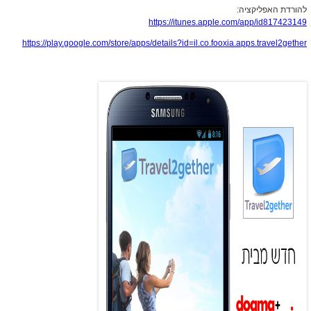
להורדת האפליקציה:
https://itunes.apple.com/app/id817423149
https://play.google.com/store/apps/details?id=il.co.fooxia.apps.travel2gether