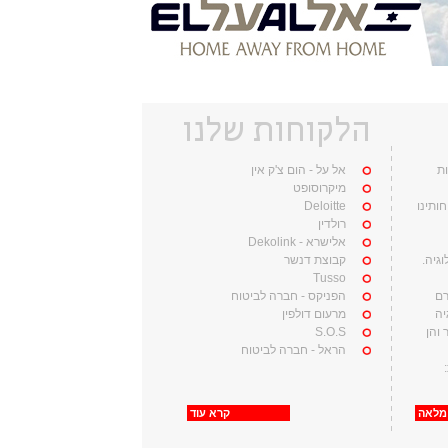
הלקוחות שלנו
ות
אל על - הום צ'ק אין
מיקרוסופט
וחותינו
Deloitte
רולדין
ו
אלישרא - Dekolink
וגיה.
קבוצת דנשר
Tusso
רם
הפניקס - חברה לביטוח
יה
מרעום דולפין
והן
S.O.S
הראל - חברה לביטוח
נות:
מלאה
קרא עוד