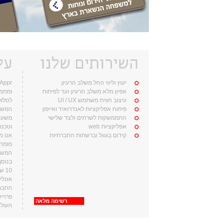
השירותים שלנו
על
יעוץ וליווי החל משלב הרעיון
אפיון מלא משלב הרעיון ועד לפיתוח
ומתמח
עיצוב חווית משתמש UI / UX
לסלול
פיתוח אפליקציות לאנדרואיד ואייפון
התממשקות לשרתים ולצד שלישי
אפליקציות web
וטכנול
קידום בגוגל וברשתות החברתיות
אנו מ
מומחי
המשתמ
בנוסף
10 
אונלי
החברה
פרויי
רשימה מלאה
העולם