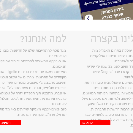
ינו בקצרה
למה אנחנו?
Appr עוסקת בתחום האפליקציות,
צעד נוסף להתחייבות שלנו על חדשנות, מצויינ
ה בעיצוב ופיתוח אפליקציות
וקראיטיביות:
ר ולאינטרנט.
אנו ב- Appr ממשיכים להתפתח יד ביד עם לק
המשרד הוקם לפני 22 שנה ע"י עידית
הנאמנים.
משען ונקרא בעבר 'Dogma עיצוב
מאז שהתמזגנו עם חברת הפיתוח Ignite – אנ
וגיות'.
מקפידים על פתרונות יצירתיים של עיצוב וטכנול
אמינים שאפליקציה טובה דורשת
העיצוב מתבצע ע"י מעצבים מומחים אשר זכו
ות ויכולות הן בתחום חוויית
בפרסים עולמיים, והפיתוח אשר מנוהל ע"י אבי
ש והן בתחומי הפיתוח המגוונים.
אייזנברג, מתבצע תוך הקפדה יתרה על טכנולוג
 לעיצוב ולפיתוח, אנו מספקים מעל
עדכנית ומתקדמת המותאמת הן לעולם הסלולר 
שנים פתרונות קידום בגוגל ושיווק
לאינטרנט.
ין, לרבות הרשתות החברתיות.
כיום Appr-Ignite מעניקה שירותים ב-4 מדי
 זכתה בפרסים בינלאומיים עבור
ישראל, ארה"ב אוקראינה וגרמניה.
קטים שביצעה ללקוחותיה ברחבי
קרא עוד
רשימה 
.