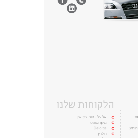
הלקוחות שלנו
ות
אל על - הום צ'ק אין
מיקרוסופט
וחותינו
Deloitte
רולדין