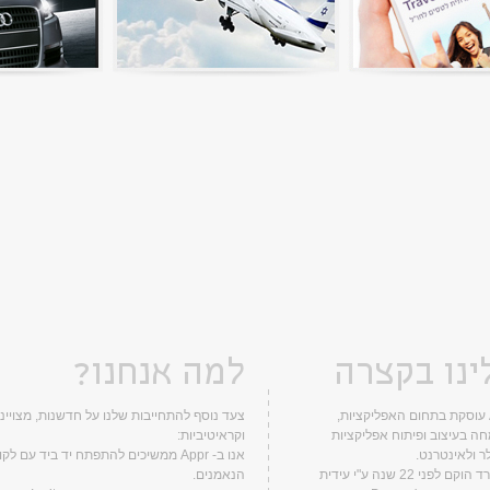
ינו בקצרה
למה אנחנו?
Appr עוסקת בתחום האפליקציות,
צעד נוסף להתחייבות שלנו על חדשנות, מצויינ
ה בעיצוב ופיתוח אפליקציות
וקראיטיביות:
ר ולאינטרנט.
אנו ב- Appr ממשיכים להתפתח יד ביד עם לק
המשרד הוקם לפני 22 שנה ע"י עידית
הנאמנים.